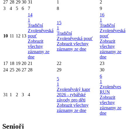
27
28
29
30
31
1
2
3
4
5
6
7
8
9
14
16
1
1
15
Tradiční
Tradiční
1
Zvoleněveská
Zvoleněveská
Tradiční
10
11
12
13
pouť
pouť
Zvoleněveská pouť
Zobrazit
Zobrazit
Zobrazit všechny
všechny
všechny
záznamy ze dne
záznamy ze
záznamy ze
dne
dne
17
18
19
20
21
22
23
24
25
26
27
28
29
30
6
5
1
1
Zvoleněves
Zvoleněvský kapr
RUN
31
1
2
3
4
2026 - rybářské
Zobrazit
závody pro děti
všechny
Zobrazit všechny
záznamy ze
záznamy ze dne
dne
Senioři