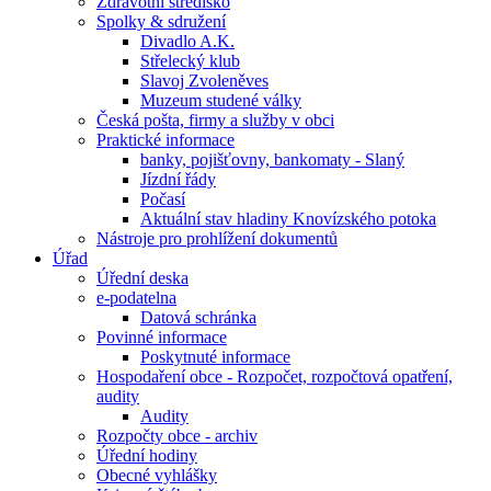
Zdravotní středisko
Spolky & sdružení
Divadlo A.K.
Střelecký klub
Slavoj Zvoleněves
Muzeum studené války
Česká pošta, firmy a služby v obci
Praktické informace
banky, pojišťovny, bankomaty - Slaný
Jízdní řády
Počasí
Aktuální stav hladiny Knovízského potoka
Nástroje pro prohlížení dokumentů
Úřad
Úřední deska
e-podatelna
Datová schránka
Povinné informace
Poskytnuté informace
Hospodaření obce - Rozpočet, rozpočtová opatření,
audity
Audity
Rozpočty obce - archiv
Úřední hodiny
Obecné vyhlášky