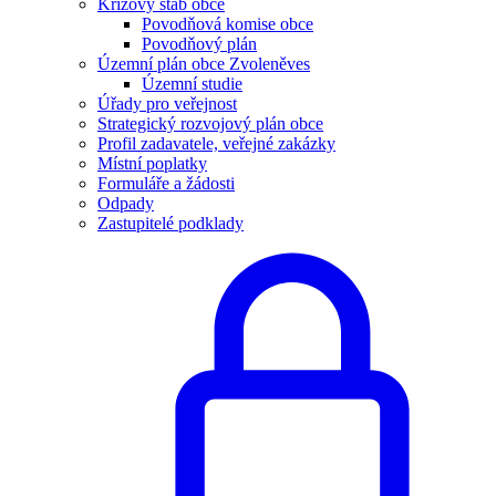
Krizový štáb obce
Povodňová komise obce
Povodňový plán
Územní plán obce Zvoleněves
Územní studie
Úřady pro veřejnost
Strategický rozvojový plán obce
Profil zadavatele, veřejné zakázky
Místní poplatky
Formuláře a žádosti
Odpady
Zastupitelé podklady