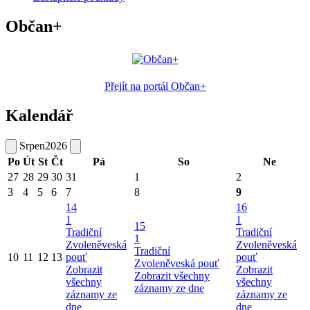
Občan+
Přejít na portál Občan+
Kalendář
Srpen
2026
Po
Út
St
Čt
Pá
So
Ne
27
28
29
30
31
1
2
3
4
5
6
7
8
9
14
16
1
1
15
Tradiční
Tradiční
1
Zvoleněveská
Zvoleněveská
Tradiční
10
11
12
13
pouť
pouť
Zvoleněveská pouť
Zobrazit
Zobrazit
Zobrazit všechny
všechny
všechny
záznamy ze dne
záznamy ze
záznamy ze
dne
dne