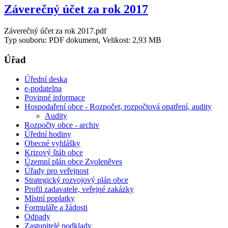
Záverečný účet za rok 2017
Záverečný účet za rok 2017.pdf
Typ souboru: PDF dokument, Velikost: 2,93 MB
Úřad
Úřední deska
e-podatelna
Povinné informace
Hospodaření obce - Rozpočet, rozpočtová opatření, audity
Audity
Rozpočty obce - archiv
Úřední hodiny
Obecné vyhlášky
Krizový štáb obce
Územní plán obce Zvoleněves
Úřady pro veřejnost
Strategický rozvojový plán obce
Profil zadavatele, veřejné zakázky
Místní poplatky
Formuláře a žádosti
Odpady
Zastupitelé podklady