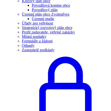
Krizový štáb obce
Povodňová komise obce
Povodňový plán
Územní plán obce Zvoleněves
Územní studie
Úřady pro veřejnost
Strategický rozvojový plán obce
Profil zadavatele, veřejné zakázky
Místní poplatky
Formuláře a žádosti
Odpady
Zastupitelé podklady