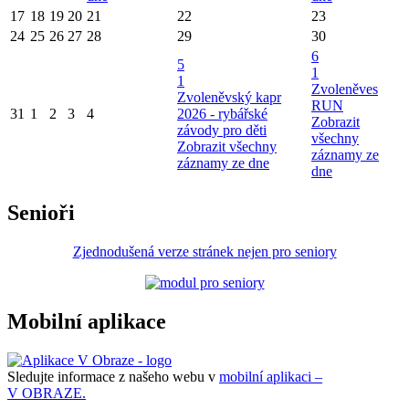
17
18
19
20
21
22
23
24
25
26
27
28
29
30
6
5
1
1
Zvoleněves
Zvoleněvský kapr
RUN
31
1
2
3
4
2026 - rybářské
Zobrazit
závody pro děti
všechny
Zobrazit všechny
záznamy ze
záznamy ze dne
dne
Senioři
Zjednodušená verze stránek nejen pro seniory
Mobilní aplikace
Sledujte informace z našeho webu v
mobilní aplikaci –
V OBRAZE.