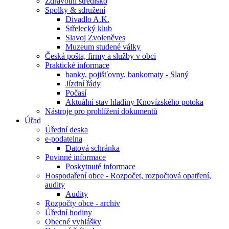
Zdravotní středisko
Spolky & sdružení
Divadlo A.K.
Střelecký klub
Slavoj Zvoleněves
Muzeum studené války
Česká pošta, firmy a služby v obci
Praktické informace
banky, pojišťovny, bankomaty - Slaný
Jízdní řády
Počasí
Aktuální stav hladiny Knovízského potoka
Nástroje pro prohlížení dokumentů
Úřad
Úřední deska
e-podatelna
Datová schránka
Povinné informace
Poskytnuté informace
Hospodaření obce - Rozpočet, rozpočtová opatření,
audity
Audity
Rozpočty obce - archiv
Úřední hodiny
Obecné vyhlášky