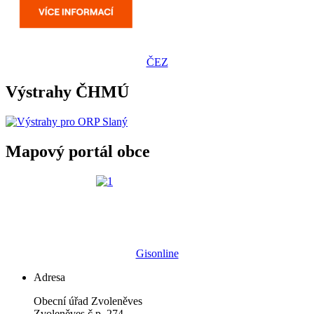
ČEZ
Výstrahy ČHMÚ
Mapový portál obce
Gisonline
Adresa
Obecní úřad Zvoleněves
Zvoleněves č.p. 274