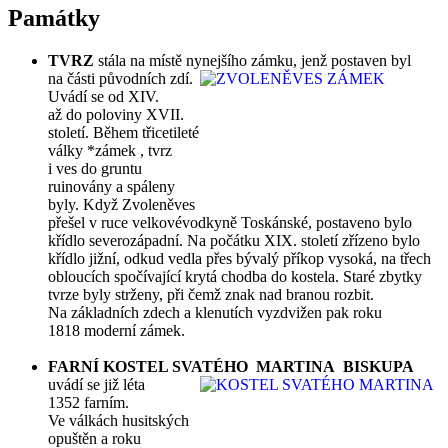
Památky
TVRZ
stála na místě nynejšího zámku, jenž postaven byl
na části původních zdí.
Uvádí se od XIV.
až do poloviny XVII.
století. Během třicetileté
války *zámek , tvrz
i ves do gruntu
ruinovány a spáleny
byly. Když Zvoleněves
přešel v ruce velkovévodkyně Toskánské, postaveno bylo
křídlo severozápadní. Na počátku XIX. století zřízeno bylo
křídlo jižní, odkud vedla přes bývalý příkop vysoká, na třech
obloucích spočívající krytá chodba do kostela. Staré zbytky
tvrze byly strženy, při čemž znak nad branou rozbit.
Na základních zdech a klenutích vyzdvižen pak roku
1818 moderní zámek.
FARNÍ KOSTEL SVATÉHO MARTINA BISKUPA
uvádí se
již léta
1352 farním.
Ve válkách husitských
opuštěn a roku