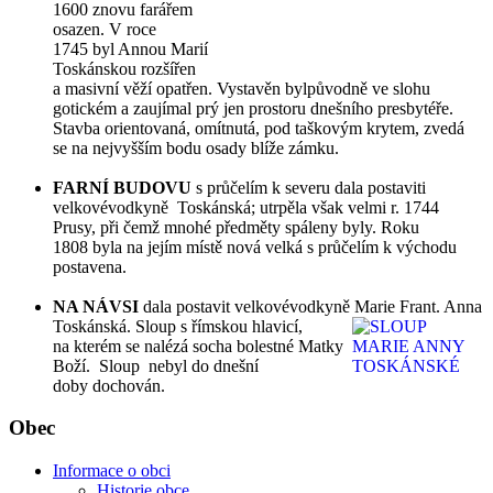
1600 znovu farářem
osazen. V roce
1745 byl Annou Marií
Toskánskou rozšířen
a masivní věží opatřen. Vystavěn bylpůvodně ve slohu
gotickém a zaujímal prý jen prostoru dnešního presbytéře.
Stavba orientovaná, omítnutá, pod taškovým krytem, zvedá
se na nejvyšším bodu osady blíže zámku.
FARNÍ BUDOVU
s průčelím k severu dala postaviti
velkovévodkyně Toskánská; utrpěla však velmi r. 1744
Prusy, při čemž mnohé předměty spáleny byly. Roku
1808 byla na jejím místě nová velká s průčelím k východu
postavena.
NA NÁVSI
dala postavit velkovévodkyně Marie Frant. Anna
Toskánská. Sloup s
římskou hlavicí,
na kterém se nalézá socha bolestné Matky
Boží. Sloup nebyl do dnešní
doby dochován.
Obec
Informace o obci
Historie obce