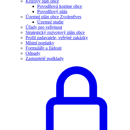
Krizový štáb obce
Povodňová komise obce
Povodňový plán
Územní plán obce Zvoleněves
Územní studie
Úřady pro veřejnost
Strategický rozvojový plán obce
Profil zadavatele, veřejné zakázky
Místní poplatky
Formuláře a žádosti
Odpady
Zastupitelé podklady