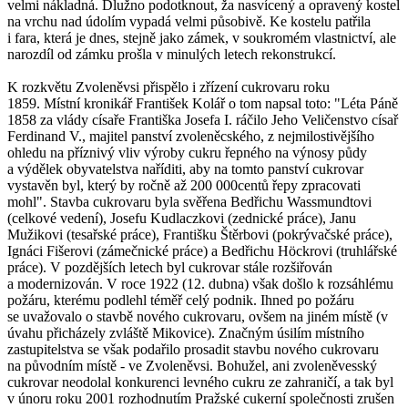
velmi nákladná. Dlužno podotknout, ža nasvícený a opravený kostel
na vrchu nad údolím vypadá velmi působivě. Ke kostelu patřila
i fara, která je dnes, stejně jako zámek, v soukromém vlastnictví, ale
narozdíl od zámku prošla v minulých letech rekonstrukcí.
K rozkvětu Zvoleněvsi přispělo i zřízení cukrovaru roku
1859. Místní kronikář František Kolář o tom napsal toto: "Léta Páně
1858 za vlády císaře Františka Josefa I. ráčilo Jeho Veličenstvo císař
Ferdinand V., majitel panství zvoleněcského, z nejmilostivějšího
ohledu na příznivý vliv výroby cukru řepného na výnosy půdy
a výdělek obyvatelstva naříditi, aby na tomto panství cukrovar
vystavěn byl, který by ročně až 200 000centů řepy zpracovati
mohl". Stavba cukrovaru byla svěřena Bedřichu Wassmundtovi
(celkové vedení), Josefu Kudlaczkovi (zednické práce), Janu
Mužikovi (tesařské práce), Františku Štěrbovi (pokrývačské práce),
Ignáci Fišerovi (zámečnické práce) a Bedřichu Höckrovi (truhlářské
práce). V pozdějších letech byl cukrovar stále rozšiřován
a modernizován. V roce 1922 (12. dubna) však došlo k rozsáhlému
požáru, kterému podlehl téměř celý podnik. Ihned po požáru
se uvažovalo o stavbě nového cukrovaru, ovšem na jiném místě (v
úvahu přicházely zvláště Mikovice). Značným úsilím místního
zastupitelstva se však podařilo prosadit stavbu nového cukrovaru
na původním místě - ve Zvoleněvsi. Bohužel, ani zvoleněvesský
cukrovar neodolal konkurenci levného cukru ze zahraničí, a tak byl
v únoru roku 2001 rozhodnutím Pražské cukerní společnosti zrušen