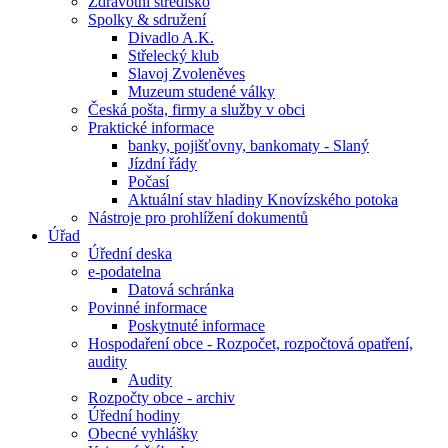
Zdravotní středisko
Spolky & sdružení
Divadlo A.K.
Střelecký klub
Slavoj Zvoleněves
Muzeum studené války
Česká pošta, firmy a služby v obci
Praktické informace
banky, pojišťovny, bankomaty - Slaný
Jízdní řády
Počasí
Aktuální stav hladiny Knovízského potoka
Nástroje pro prohlížení dokumentů
Úřad
Úřední deska
e-podatelna
Datová schránka
Povinné informace
Poskytnuté informace
Hospodaření obce - Rozpočet, rozpočtová opatření,
audity
Audity
Rozpočty obce - archiv
Úřední hodiny
Obecné vyhlášky