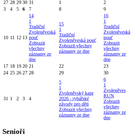
27
28
29
30
31
1
2
3
4
5
6
7
8
9
14
16
1
1
15
Tradiční
Tradiční
1
Zvoleněveská
Zvoleněveská
Tradiční
10
11
12
13
pouť
pouť
Zvoleněveská pouť
Zobrazit
Zobrazit
Zobrazit všechny
všechny
všechny
záznamy ze dne
záznamy ze
záznamy ze
dne
dne
17
18
19
20
21
22
23
24
25
26
27
28
29
30
6
5
1
1
Zvoleněves
Zvoleněvský kapr
RUN
31
1
2
3
4
2026 - rybářské
Zobrazit
závody pro děti
všechny
Zobrazit všechny
záznamy ze
záznamy ze dne
dne
Senioři