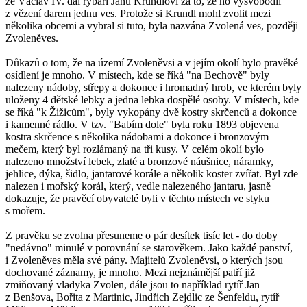
že Václav IV. dal rybáři Janu Krundlovi za to, že ho vysvobodil
z vězení darem jednu ves. Protože si Krundl mohl zvolit mezi
několika obcemi a vybral si tuto, byla nazvána Zvolená ves, později
Zvoleněves.
Důkazů o tom, že na území Zvoleněvsi a v jejím okolí bylo pravěké
osídlení je mnoho. V místech, kde se říká "na Bechově" byly
nalezeny nádoby, střepy a dokonce i hromadný hrob, ve kterém byly
uloženy 4 dětské lebky a jedna lebka dospělé osoby. V místech, kde
se říká "k Žižicům", byly vykopány dvě kostry skrčenců a dokonce
i kamenné rádlo. V tzv. "Babím dole" byla roku 1893 objevena
kostra skrčence s několika nádobami a dokonce i bronzovým
mečem, který byl rozlámaný na tři kusy. V celém okolí bylo
nalezeno množství lebek, zlaté a bronzové náušnice, náramky,
jehlice, dýka, šidlo, jantarové korále a několik koster zvířat. Byl zde
nalezen i mořský korál, který, vedle nalezeného jantaru, jasně
dokazuje, že pravěcí obyvatelé byli v těchto místech ve styku
s mořem.
Z pravěku se zvolna přesuneme o pár desítek tisíc let - do doby
"nedávno" minulé v porovnání se starověkem. Jako každé panství,
i Zvoleněves měla své pány. Majitelů Zvoleněvsi, o kterých jsou
dochované záznamy, je mnoho. Mezi nejznámější patří již
zmiňovaný vladyka Zvolen, dále jsou to například rytíř Jan
z Benšova, Bořita z Martinic, Jindřich Zejdlic ze Šenfeldu, rytíř