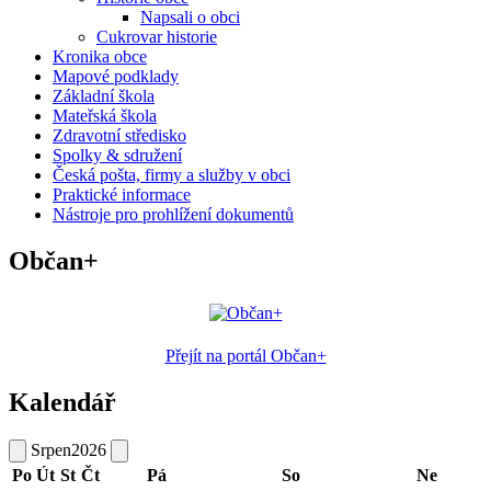
Napsali o obci
Cukrovar historie
Kronika obce
Mapové podklady
Základní škola
Mateřská škola
Zdravotní středisko
Spolky & sdružení
Česká pošta, firmy a služby v obci
Praktické informace
Nástroje pro prohlížení dokumentů
Občan+
Přejít na portál Občan+
Kalendář
Srpen
2026
Po
Út
St
Čt
Pá
So
Ne