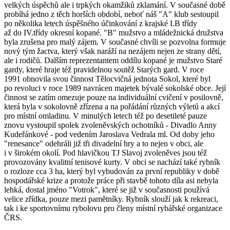
velkých úspěchů ale i trpkých okamžiků zklamání. V současné době
probíhá jedno z těch horších období, neboť náš "A" klub sestoupil
po několika letech úspěšného účinkování z krajské I.B třídy
až do IV.třídy okresní kopané. "B" mužstvo a mládežnická družstva
byla zrušena pro malý zájem. V současné chvíli se pozvolna formuje
nový tým žactva, který však naráží na nezájem nejen ze strany dětí,
ale i rodičů. Dalším reprezentantem oddílu kopané je mužstvo Staré
gardy, které hraje též pravidelnou soutěž Starých gard. V roce
1991 obnovila svou činnost Tělocvičná jednota Sokol, které byl
po revoluci v roce 1989 navrácen majetek bývalé sokolské obce. Její
činnost se zatím omezuje pouze na individuální cvičení v posilovně,
která byla v sokolovně zřízena a na pořádání různých výletů a akcí
pro místní omladinu. V minulých letech též po desetileté pauze
znovu vystoupil spolek zvoleněvských ochotníků - Divadlo Anny
Kudeřánkové - pod vedením Jaroslava Vedrala ml. Od doby jeho
"renesance" odehráli již tři divadelní hry a to nejen v obci, ale
i v širokém okolí. Pod hlavičkou TJ Slavoj zvoleněves jsou též
provozovány kvalitní tenisové kurty. V obci se nachází také rybník
o rozloze cca 3 ha, který byl vybudován za první republiky v době
hospodářské krize a protože práce při stavbě tohoto díla asi nebyla
lehká, dostal jméno "Votrok", které se již v současnosti používá
velice zřídka, pouze mezi pamětníky. Rybník slouží jak k rekreaci,
tak i ke sportovnímu rybolovu pro členy místní rybářské organizace
ČRS.