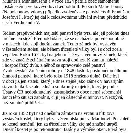
Müllner z Mühlhausenu a v roce 1824 patřila obec samotnému
toskánskému velkovévodovi Leopoldu II. Po smrti Marie Louisy
(Napoleonovy vdovy) připadlo zvoleněvské panství císaři Františku
Josefovi I., který jej dal k celoživotnímu užívání svému předchůdci,
cisaři Ferdinandu V.
Sídlem prapůvodních majitelů panství byla tvrz, ale její polohu dnes
určíme jen steží. Předpokládá se, že se nacházela pravděpodobně
v místech, kde stojí dnešní zámek. Tento zámek byl vystavěn
v šestnáctém století, ale během třicetileté války byl i s obcí zcela
vypálen. Roku 1675 byl na jeho místě vystavěn nový zámek, který
zde ve značně zchátralém stavu stojí dodnes. K zámku náležel
i hospodářský dvůr, z něhož se spravovalo celé panství
Zvoleněvské. Zrušením roboty r. 1848 došlo k postupnému útlumu
činnosti panství, které bylo roku 1918 zrušeno úplně. Dále byl
v obci již jen statek, který je dnes stejně jako zámek v havarijním
stavu. Jelikož se ale jedná o soukromý majetek, který je podle
Ústavy ČR nedotknutelný, zastupitelstvo obce nemá sebemenší
šanci této situaci zabránit, či jí jen částečně eliminovat. Nezbývá,
než smutně přihlížet...
Již roku 1352 byl nad dnešním zámkem na vrchu u hřbitova
vystavěn kostel, který byl zasvěcen biskupu sv. Martinovi. Po staletí
se kostel neměnil, jen za třicetileté války zřejmě značně utrpěl.
Dnešní kostel je po rekonstrukci fasády a výměně oken, která byla