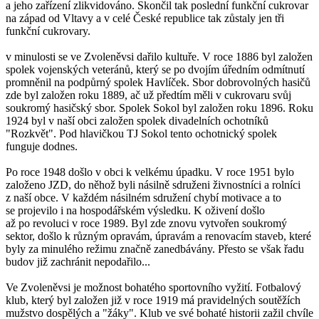
a jeho zařízení zlikvidováno. Skončil tak poslední funkční cukrovar
na západ od Vltavy a v celé České republice tak zůstaly jen tři
funkční cukrovary.
v minulosti se ve Zvoleněvsi dařilo kultuře. V roce 1886 byl založen
spolek vojenských veteránů, který se po dvojím úředním odmítnutí
promněnil na podpůrný spolek Havlíček. Sbor dobrovolných hasičů
zde byl založen roku 1889, ač už předtím měli v cukrovaru svůj
soukromý hasičský sbor. Spolek Sokol byl založen roku 1896. Roku
1924 byl v naší obci založen spolek divadelních ochotníků
"Rozkvět". Pod hlavičkou TJ Sokol tento ochotnický spolek
funguje dodnes.
Po roce 1948 došlo v obci k velkému úpadku. V roce 1951 bylo
založeno JZD, do něhož byli násilně sdruženi živnostníci a rolníci
z naší obce. V každém násilném sdružení chybí motivace a to
se projevilo i na hospodářském výsledku. K oživení došlo
až po revoluci v roce 1989. Byl zde znovu vytvořen soukromý
sektor, došlo k různým opravám, úpravám a renovacím staveb, které
byly za minulého režimu značně zanedbávány. Přesto se však řadu
budov již zachránit nepodařilo...
Ve Zvoleněvsi je možnost bohatého sportovního vyžití. Fotbalový
klub, který byl založen již v roce 1919 má pravidelných soutěžích
mužstvo dospělých a "žáky". Klub ve své bohaté historii zažil chvíle