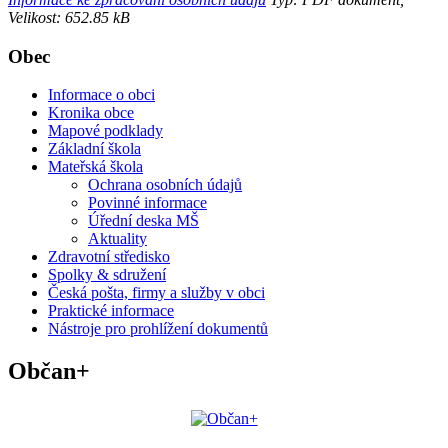
Velikost: 652.85 kB
Obec
Informace o obci
Kronika obce
Mapové podklady
Základní škola
Mateřská škola
Ochrana osobních údajů
Povinné informace
Úřední deska MŠ
Aktuality
Zdravotní středisko
Spolky & sdružení
Česká pošta, firmy a služby v obci
Praktické informace
Nástroje pro prohlížení dokumentů
Občan+