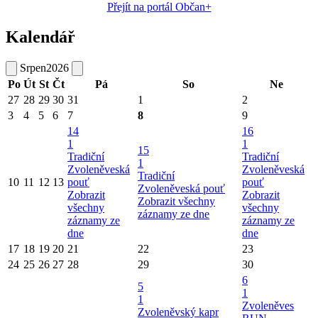
Přejít na portál Občan+
Kalendář
Srpen
2026
Po
Út
St
Čt
Pá
So
Ne
27
28
29
30
31
1
2
3
4
5
6
7
8
9
14
16
1
1
15
Tradiční
Tradiční
1
Zvoleněveská
Zvoleněveská
Tradiční
10
11
12
13
pouť
pouť
Zvoleněveská pouť
Zobrazit
Zobrazit
Zobrazit všechny
všechny
všechny
záznamy ze dne
záznamy ze
záznamy ze
dne
dne
17
18
19
20
21
22
23
24
25
26
27
28
29
30
6
5
1
1
Zvoleněves
Zvoleněvský kapr