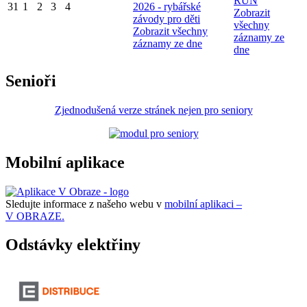
RUN
31
1
2
3
4
2026 - rybářské
Zobrazit
závody pro děti
všechny
Zobrazit všechny
záznamy ze
záznamy ze dne
dne
Senioři
Zjednodušená verze stránek nejen pro seniory
Mobilní aplikace
Sledujte informace z našeho webu v
mobilní aplikaci –
V OBRAZE.
Odstávky elektřiny