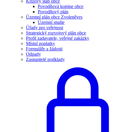
Krizový štáb obce
Povodňová komise obce
Povodňový plán
Územní plán obce Zvoleněves
Územní studie
Úřady pro veřejnost
Strategický rozvojový plán obce
Profil zadavatele, veřejné zakázky
Místní poplatky
Formuláře a žádosti
Odpady
Zastupitelé podklady