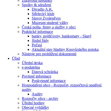
Zdravotní středisko
Spolky & sdružení
Divadlo A.K.
Střelecký klub
Slavoj Zvoleněves
Muzeum studené války
Česká pošta, firmy a služby v obci
Praktické informace
banky, pojišťovny, bankomaty - Slaný
Jízdní řády
Počasí
Aktuální stav hladiny Knovízského potoka
Nástroje pro prohlížení dokumentů
Úřad
Úřední deska
e-podatelna
Datová schránka
Povinné informace
Poskytnuté informace
Hospodaření obce - Rozpočet, rozpočtová opatření,
audity
Audity
Rozpočty obce - archiv
Úřední hodiny
Obecné vyhlášky