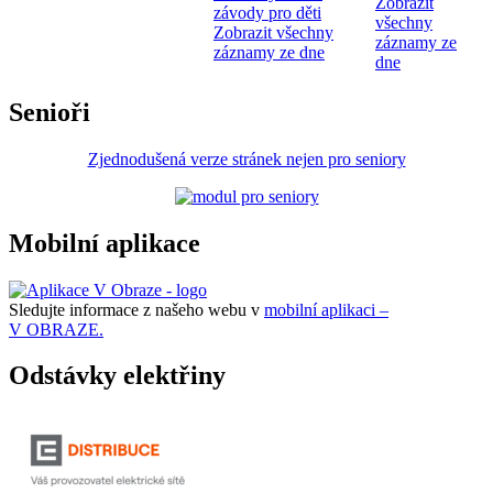
Zobrazit
závody pro děti
všechny
Zobrazit všechny
záznamy ze
záznamy ze dne
dne
Senioři
Zjednodušená verze stránek nejen pro seniory
Mobilní aplikace
Sledujte informace z našeho webu v
mobilní aplikaci –
V OBRAZE.
Odstávky elektřiny