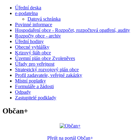
Úřední deska
e-podatelna
Datová schránka
Povinné informace
Hospodaření obce - Rozpočet, rozpočtová opatření, audity
Rozpočty obce - archiv
Úřední hodiny
Obecné vyhlášky
Krizový štáb obce
Územní plán obce Zvoleněves
Úřady pro veřejnost
Strategický rozvojový plán obce
Profil zadavatele, veřejné zakázky
Místní poplatky
Formuláře a žádosti
Odpady
Zastupitelé podklady
Občan+
Přejít na portál Občan+