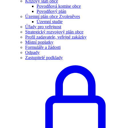
Krizový štáb obce
Povodňová komise obce
Povodňový plán
Územní plán obce Zvoleněves
Územní studie
Úřady pro veřejnost
Strategický rozvojový plán obce
Profil zadavatele, veřejné zakázky
Místní poplatky
Formuláře a žádosti
Odpady
Zastupitelé podklady