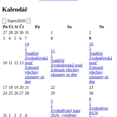
Kalendář
Srpen
2026
Po
Út
St
Čt
Pá
So
Ne
27
28
29
30
31
1
2
3
4
5
6
7
8
9
14
16
1
1
15
Tradiční
Tradiční
1
Zvoleněveská
Zvoleněveská
Tradiční
10
11
12
13
pouť
pouť
Zvoleněveská pouť
Zobrazit
Zobrazit
Zobrazit všechny
všechny
všechny
záznamy ze dne
záznamy ze
záznamy ze
dne
dne
17
18
19
20
21
22
23
24
25
26
27
28
29
30
6
5
1
1
Zvoleněves
Zvoleněvský kapr
RUN
31
1
2
3
4
2026 - rybářské