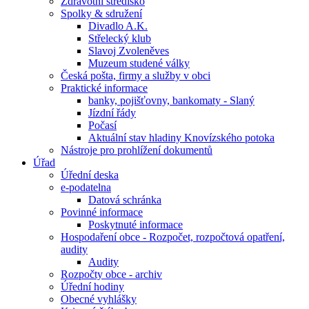
Zdravotní středisko
Spolky & sdružení
Divadlo A.K.
Střelecký klub
Slavoj Zvoleněves
Muzeum studené války
Česká pošta, firmy a služby v obci
Praktické informace
banky, pojišťovny, bankomaty - Slaný
Jízdní řády
Počasí
Aktuální stav hladiny Knovízského potoka
Nástroje pro prohlížení dokumentů
Úřad
Úřední deska
e-podatelna
Datová schránka
Povinné informace
Poskytnuté informace
Hospodaření obce - Rozpočet, rozpočtová opatření,
audity
Audity
Rozpočty obce - archiv
Úřední hodiny
Obecné vyhlášky