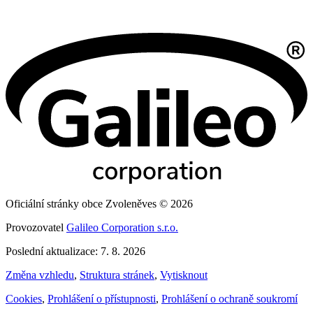
Oficiální stránky obce Zvoleněves © 2026
Provozovatel
Galileo Corporation s.r.o.
Poslední aktualizace: 7. 8. 2026
Změna vzhledu
,
Struktura stránek
,
Vytisknout
Cookies
,
Prohlášení o přístupnosti
,
Prohlášení o ochraně soukromí