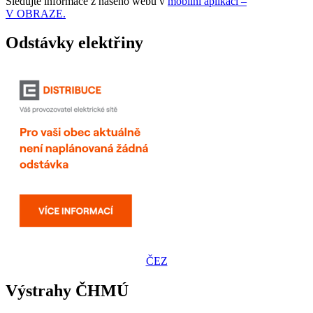
Sledujte informace z našeho webu v
mobilní aplikaci –
V OBRAZE.
Odstávky elektřiny
ČEZ
Výstrahy ČHMÚ