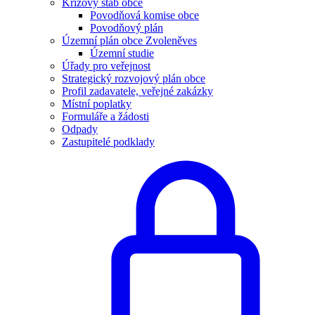
Krizový štáb obce
Povodňová komise obce
Povodňový plán
Územní plán obce Zvoleněves
Územní studie
Úřady pro veřejnost
Strategický rozvojový plán obce
Profil zadavatele, veřejné zakázky
Místní poplatky
Formuláře a žádosti
Odpady
Zastupitelé podklady