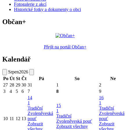
Fotogalerie z akcí
Historické fotky a dokumenty o obci
Občan+
Přejít na portál Občan+
Kalendář
Srpen
2026
Po
Út
St
Čt
Pá
So
Ne
27
28
29
30
31
1
2
3
4
5
6
7
8
9
14
16
1
1
15
Tradiční
Tradiční
1
Zvoleněveská
Zvoleněveská
Tradiční
10
11
12
13
pouť
pouť
Zvoleněveská pouť
Zobrazit
Zobrazit
Zobrazit všechny
všechny
všechny