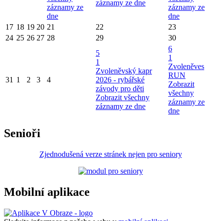
záznamy ze dne
záznamy ze
záznamy ze
dne
dne
17
18
19
20
21
22
23
24
25
26
27
28
29
30
6
5
1
1
Zvoleněves
Zvoleněvský kapr
RUN
31
1
2
3
4
2026 - rybářské
Zobrazit
závody pro děti
všechny
Zobrazit všechny
záznamy ze
záznamy ze dne
dne
Senioři
Zjednodušená verze stránek nejen pro seniory
Mobilní aplikace