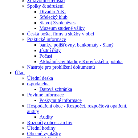
Zdravotní středisko
Spolky & sdružení
Divadlo A.K.
Střelecký klub
Slavoj Zvoleněves
Muzeum studené války
Česká pošta, firmy a služby v obci
Praktické informace
banky, pojišťovny, bankomaty - Slaný
Jízdní řády
Počasí
Aktuální stav hladiny Knovízského potoka
Nástroje pro prohlížení dokumentů
Úřad
Úřední deska
e-podatelna
Datová schránka
Povinné informace
Poskytnuté informace
Hospodaření obce - Rozpočet, rozpočtová opatření,
audity
Audity
Rozpočty obce - archiv
Úřední hodiny
Obecné vyhlášky