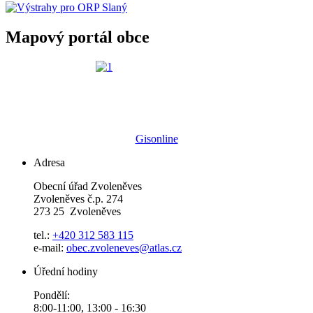
Mapový portál obce
Gisonline
Adresa
Obecní úřad Zvoleněves
Zvoleněves č.p. 274
273 25 Zvoleněves
tel.:
+420 312 583 115
e-mail:
obec.zvoleneves@atlas.cz
Úřední hodiny
Pondělí:
8:00-11:00, 13:00 - 16:30