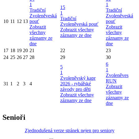
1
1
15
Tradiční
Tradiční
1
Zvoleněveská
Zvoleněveská
Tradiční
10
11
12
13
pouť
pouť
Zvoleněveská pouť
Zobrazit
Zobrazit
Zobrazit všechny
všechny
všechny
záznamy ze dne
záznamy ze
záznamy ze
dne
dne
17
18
19
20
21
22
23
24
25
26
27
28
29
30
6
5
1
1
Zvoleněves
Zvoleněvský kapr
RUN
31
1
2
3
4
2026 - rybářské
Zobrazit
závody pro děti
všechny
Zobrazit všechny
záznamy ze
záznamy ze dne
dne
Senioři
Zjednodušená verze stránek nejen pro seniory