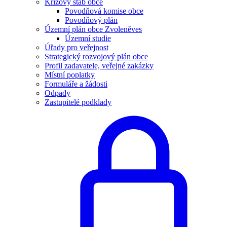
Krizový štáb obce
Povodňová komise obce
Povodňový plán
Územní plán obce Zvoleněves
Územní studie
Úřady pro veřejnost
Strategický rozvojový plán obce
Profil zadavatele, veřejné zakázky
Místní poplatky
Formuláře a žádosti
Odpady
Zastupitelé podklady