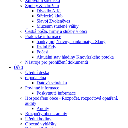
Zdravotní středisko
Spolky & sdružení
Divadlo A.K.
Střelecký klub
Slavoj Zvoleněves
Muzeum studené války
Česká pošta, firmy a služby v obci
Praktické informace
banky, pojišťovny, bankomaty - Slaný
Jízdní řády
Počasí
Aktuální stav hladiny Knovízského potoka
Nástroje pro prohlížení dokumentů
Úřad
Úřední deska
e-podatelna
Datová schránka
Povinné informace
Poskytnuté informace
Hospodaření obce - Rozpočet, rozpočtová opatření,
audity
Audity
Rozpočty obce - archiv
Úřední hodiny
Obecné vyhlášky