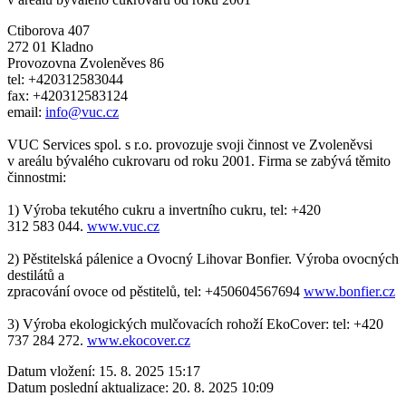
Ctiborova 407
272 01 Kladno
Provozovna Zvoleněves 86
tel: +420312583044
fax: +420312583124
email:
info@vuc.cz
VUC Services spol. s r.o. provozuje svoji činnost ve Zvoleněvsi
v areálu bývalého cukrovaru od roku 2001. Firma se zabývá těmito
činnostmi:
1) Výroba tekutého cukru a invertního cukru, tel: +420
312 583 044.
www.vuc.cz
2) Pěstitelská pálenice a Ovocný Lihovar Bonfier. Výroba ovocných
destilátů a
zpracování ovoce od pěstitelů, tel: +450604567694
www.bonfier.cz
3) Výroba ekologických mulčovacích rohoží EkoCover: tel: +420
737 284 272.
www.ekocover.cz
Datum vložení:
15. 8. 2025 15:17
Datum poslední aktualizace:
20. 8. 2025 10:09