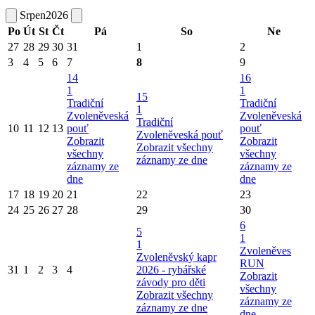
Srpen
2026
Po
Út
St
Čt
Pá
So
Ne
27
28
29
30
31
1
2
3
4
5
6
7
8
9
14
16
1
1
15
Tradiční
Tradiční
1
Zvoleněveská
Zvoleněveská
Tradiční
10
11
12
13
pouť
pouť
Zvoleněveská pouť
Zobrazit
Zobrazit
Zobrazit všechny
všechny
všechny
záznamy ze dne
záznamy ze
záznamy ze
dne
dne
17
18
19
20
21
22
23
24
25
26
27
28
29
30
6
5
1
1
Zvoleněves
Zvoleněvský kapr
RUN
31
1
2
3
4
2026 - rybářské
Zobrazit
závody pro děti
všechny
Zobrazit všechny
záznamy ze
záznamy ze dne
dne