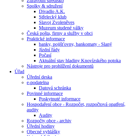
Zdravotní středisko
Spolky & sdružení
Divadlo A.K.
Střelecký klub
Slavoj Zvoleněves
Muzeum studené války
Česká pošta, firmy a služby v obci
Praktické informace
banky, pojišťovny, bankomaty - Slaný
Jízdní řády
Počasí
Aktuální stav hladiny Knovízského potoka
Nástroje pro prohlížení dokumentů
Úřad
Úřední deska
e-podatelna
Datová schránka
Povinné informace
Poskytnuté informace
Hospodaření obce - Rozpočet, rozpočtová opatření,
audity
Audity
Rozpočty obce - archiv
Úřední hodiny
Obecné vyhlášky