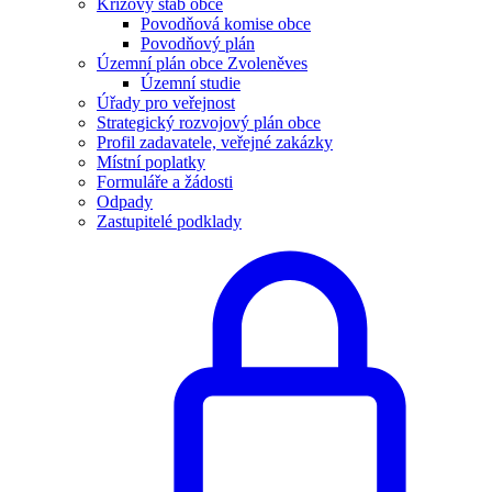
Krizový štáb obce
Povodňová komise obce
Povodňový plán
Územní plán obce Zvoleněves
Územní studie
Úřady pro veřejnost
Strategický rozvojový plán obce
Profil zadavatele, veřejné zakázky
Místní poplatky
Formuláře a žádosti
Odpady
Zastupitelé podklady