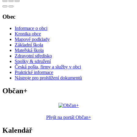
Obec
Informace o obci
Kronika obce
Mapové podklady
Základní škola
Mateřská škola
Zdravotní středisko
Spolky & sdružení
Česká pošta, firmy a služby v obci
Praktické informace
Nástroje pro prohlížení dokumentů
Občan+
Přejít na portál Občan+
Kalendář