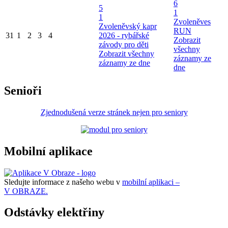
6
5
1
1
Zvoleněves
Zvoleněvský kapr
RUN
31
1
2
3
4
2026 - rybářské
Zobrazit
závody pro děti
všechny
Zobrazit všechny
záznamy ze
záznamy ze dne
dne
Senioři
Zjednodušená verze stránek nejen pro seniory
Mobilní aplikace
Sledujte informace z našeho webu v
mobilní aplikaci –
V OBRAZE.
Odstávky elektřiny