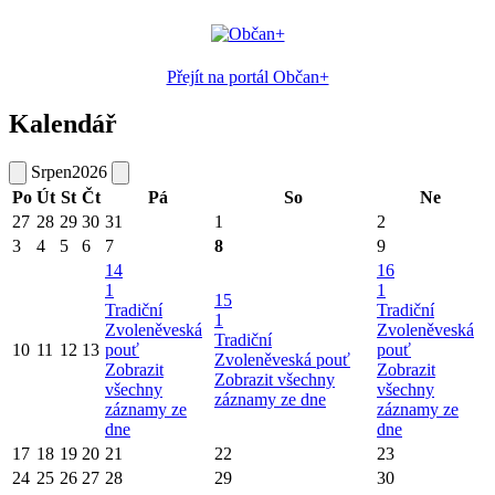
Přejít na portál Občan+
Kalendář
Srpen
2026
Po
Út
St
Čt
Pá
So
Ne
27
28
29
30
31
1
2
3
4
5
6
7
8
9
14
16
1
1
15
Tradiční
Tradiční
1
Zvoleněveská
Zvoleněveská
Tradiční
10
11
12
13
pouť
pouť
Zvoleněveská pouť
Zobrazit
Zobrazit
Zobrazit všechny
všechny
všechny
záznamy ze dne
záznamy ze
záznamy ze
dne
dne
17
18
19
20
21
22
23
24
25
26
27
28
29
30