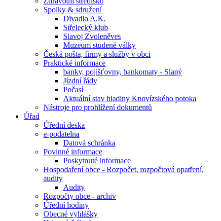
Zdravotní středisko
Spolky & sdružení
Divadlo A.K.
Střelecký klub
Slavoj Zvoleněves
Muzeum studené války
Česká pošta, firmy a služby v obci
Praktické informace
banky, pojišťovny, bankomaty - Slaný
Jízdní řády
Počasí
Aktuální stav hladiny Knovízského potoka
Nástroje pro prohlížení dokumentů
Úřad
Úřední deska
e-podatelna
Datová schránka
Povinné informace
Poskytnuté informace
Hospodaření obce - Rozpočet, rozpočtová opatření,
audity
Audity
Rozpočty obce - archiv
Úřední hodiny
Obecné vyhlášky