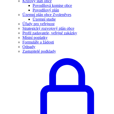
Krizový štáb obce
Povodňová komise obce
Povodňový plán
Územní plán obce Zvoleněves
Územní studie
Úřady pro veřejnost
Strategický rozvojový plán obce
Profil zadavatele, veřejné zakázky
Místní poplatky
Formuláře a žádosti
Odpady
Zastupitelé podklady