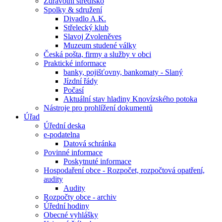
Zdravotní středisko
Spolky & sdružení
Divadlo A.K.
Střelecký klub
Slavoj Zvoleněves
Muzeum studené války
Česká pošta, firmy a služby v obci
Praktické informace
banky, pojišťovny, bankomaty - Slaný
Jízdní řády
Počasí
Aktuální stav hladiny Knovízského potoka
Nástroje pro prohlížení dokumentů
Úřad
Úřední deska
e-podatelna
Datová schránka
Povinné informace
Poskytnuté informace
Hospodaření obce - Rozpočet, rozpočtová opatření,
audity
Audity
Rozpočty obce - archiv
Úřední hodiny
Obecné vyhlášky