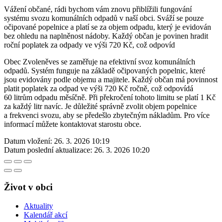
Vážení občané, rádi bychom vám znovu přiblížili fungování
systému svozu komunálních odpadů v naší obci. Sváží se pouze
očipované popelnice a platí se za objem odpadu, který je evidován
bez ohledu na naplněnost nádoby. Každý občan je povinen hradit
roční poplatek za odpady ve výši 720 Kč, což odpovíd
Obec Zvoleněves se zaměřuje na efektivní svoz komunálních
odpadů. Systém funguje na základě očipovaných popelnic, které
jsou evidovány podle objemu a majitele. Každý občan má povinnost
platit poplatek za odpad ve výši 720 Kč ročně, což odpovídá
60 litrům odpadu měsíčně. Při překročení tohoto limitu se platí 1 Kč
za každý litr navíc. Je důležité správně zvolit objem popelnice
a frekvenci svozu, aby se předešlo zbytečným nákladům. Pro více
informací můžete kontaktovat starostu obce.
Datum vložení:
26. 3. 2026 10:19
Datum poslední aktualizace:
26. 3. 2026 10:20
Život v obci
Aktuality
Kalendář akcí