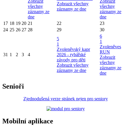
Zobrazit
Zobrazit
Zobrazit všechny
všechny
všechny
záznamy ze dne
záznamy ze
záznamy ze
dne
dne
17
18
19
20
21
22
23
24
25
26
27
28
29
30
6
5
1
1
Zvoleněves
Zvoleněvský kapr
RUN
31
1
2
3
4
2026 - rybářské
Zobrazit
závody pro děti
všechny
Zobrazit všechny
záznamy ze
záznamy ze dne
dne
Senioři
Zjednodušená verze stránek nejen pro seniory
Mobilní aplikace