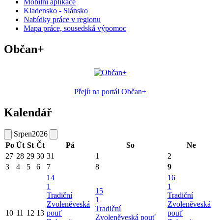
Mobilní aplikace
Kladensko - Slánsko
Nabídky práce v regionu
Mapa práce, sousedská výpomoc
Občan+
Přejít na portál Občan+
Kalendář
Srpen
2026
Po
Út
St
Čt
Pá
So
Ne
27
28
29
30
31
1
2
3
4
5
6
7
8
9
14
16
1
1
15
Tradiční
Tradiční
1
Zvoleněveská
Zvoleněveská
Tradiční
10
11
12
13
pouť
pouť
Zvoleněveská pouť