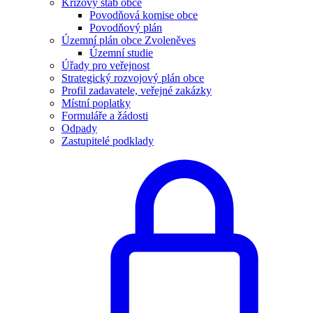
Krizový štáb obce
Povodňová komise obce
Povodňový plán
Územní plán obce Zvoleněves
Územní studie
Úřady pro veřejnost
Strategický rozvojový plán obce
Profil zadavatele, veřejné zakázky
Místní poplatky
Formuláře a žádosti
Odpady
Zastupitelé podklady