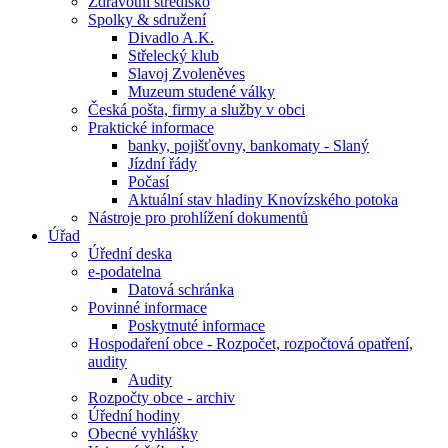
Zdravotní středisko
Spolky & sdružení
Divadlo A.K.
Střelecký klub
Slavoj Zvoleněves
Muzeum studené války
Česká pošta, firmy a služby v obci
Praktické informace
banky, pojišťovny, bankomaty - Slaný
Jízdní řády
Počasí
Aktuální stav hladiny Knovízského potoka
Nástroje pro prohlížení dokumentů
Úřad
Úřední deska
e-podatelna
Datová schránka
Povinné informace
Poskytnuté informace
Hospodaření obce - Rozpočet, rozpočtová opatření,
audity
Audity
Rozpočty obce - archiv
Úřední hodiny
Obecné vyhlášky