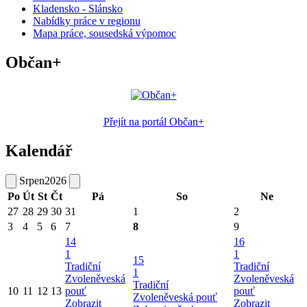
Kladensko - Slánsko
Nabídky práce v regionu
Mapa práce, sousedská výpomoc
Občan+
Přejít na portál Občan+
Kalendář
Srpen
2026
Po
Út
St
Čt
Pá
So
Ne
27
28
29
30
31
1
2
3
4
5
6
7
8
9
14
16
1
1
15
Tradiční
Tradiční
1
Zvoleněveská
Zvoleněveská
Tradiční
10
11
12
13
pouť
pouť
Zvoleněveská pouť
Zobrazit
Zobrazit