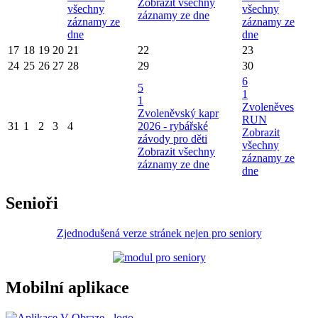
Zobrazit všechny
všechny
všechny
záznamy ze dne
záznamy ze
záznamy ze
dne
dne
17
18
19
20
21
22
23
24
25
26
27
28
29
30
6
5
1
1
Zvoleněves
Zvoleněvský kapr
RUN
31
1
2
3
4
2026 - rybářské
Zobrazit
závody pro děti
všechny
Zobrazit všechny
záznamy ze
záznamy ze dne
dne
Senioři
Zjednodušená verze stránek nejen pro seniory
Mobilní aplikace