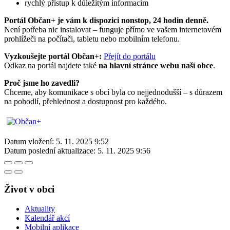
rychlý přístup k důležitým informacím
Portál Občan+ je vám k dispozici nonstop, 24 hodin denně.
Není potřeba nic instalovat – funguje přímo ve vašem internetovém
prohlížeči na počítači, tabletu nebo mobilním telefonu.
Vyzkoušejte portál Občan+:
Přejít do portálu
Odkaz na portál najdete také
na hlavní stránce webu naší obce
.
Proč jsme ho zavedli?
Chceme, aby komunikace s obcí byla co nejjednodušší – s důrazem
na pohodlí, přehlednost a dostupnost pro každého.
Datum vložení:
5. 11. 2025 9:52
Datum poslední aktualizace:
5. 11. 2025 9:56
Život v obci
Aktuality
Kalendář akcí
Mobilní aplikace