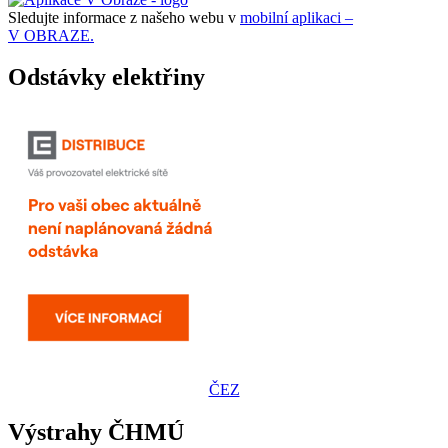
Sledujte informace z našeho webu v
mobilní aplikaci –
V OBRAZE.
Odstávky elektřiny
ČEZ
Výstrahy ČHMÚ