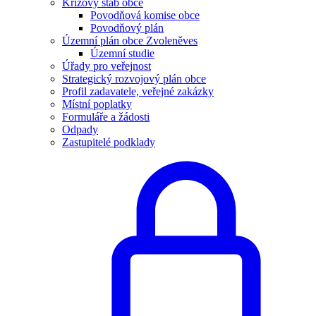
Krizový štáb obce
Povodňová komise obce
Povodňový plán
Územní plán obce Zvoleněves
Územní studie
Úřady pro veřejnost
Strategický rozvojový plán obce
Profil zadavatele, veřejné zakázky
Místní poplatky
Formuláře a žádosti
Odpady
Zastupitelé podklady